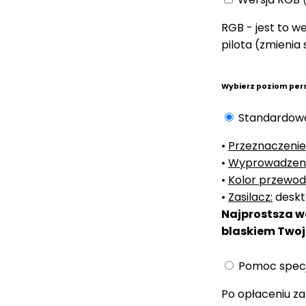
RGB - jest to 
pilota (zmienia
Wybierz poziom per
Standardowa
•
Przeznaczenie
•
Wyprowadzenie
•
Kolor przewod
•
Zasilacz:
deskt
Najprostsza we
blaskiem Two
Pomoc specj
Po opłaceniu za