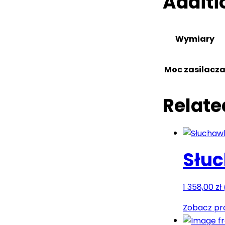
Additi
Wymiary
Moc zasilacz
Relate
Słuc
1 358,00
zł
Zobacz pr