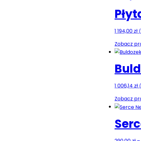
Płyt
1 194,00
zł
(
Zobacz pr
Buld
1 006,14
zł
(
Zobacz pr
Serc
290,00
zł