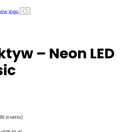
ktyw – Neon LED
sic
,00
zł
netto)