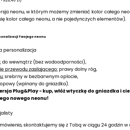
(
+
928,40
zł
)
wersja neonu, w którym możemy zmieniać kolor całego n
 się kolor całego neonu, a nie pojedynczych elementów).
sonalizacji Twojego neonu
 personalizacja
:
do wewnątrz (bez wodoodporności),
 przewodu zasilającego:
prawy dolny róg,
u:
srebrny w bezbarwnym oplocie,
opowy (wpinany do gniazdka).
rsja Plug&Play - kup, włóż wtyczkę do gniazdka i cie
jego nowego neonu!
alisty
mówienia, skontaktujemy się z Tobą w ciągu 24 godzin w 