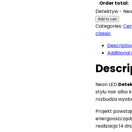
Order total:
Detektyw - Neon
Add to cart
Categories:
Cen
classic
Descriptio
Additional
Descri
Neon LED
Dete
stylu noir albo
rozbudza wyobr
Projekt powstaj
energooszczędn
realizacja 14 d