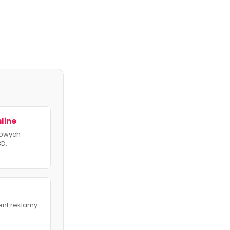
line
towych
3D.
cent reklamy