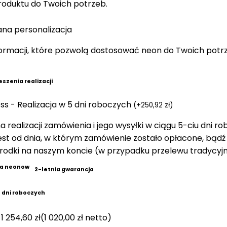
oduktu do Twoich potrzeb.
a personalizacja
formacji, które pozwolą dostosować neon do Twoich potr
eszenia realizacji
ss - Realizacja w 5 dni roboczych
(
+
250,92
zł
)
a realizacji zamówienia i jego wysyłki w ciągu 5-ciu dni r
jest od dnia, w którym zamówienie zostało opłacone, bądź
rodki na naszym koncie (w przypadku przelewu tradycyj
2-letnia gwarancja
14 dni roboczych
1 254,60
zł
(
1 020,00
zł
netto)