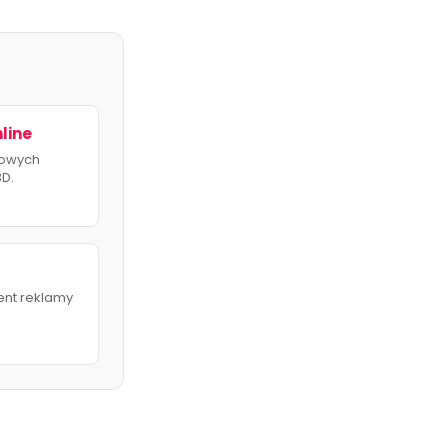
line
towych
3D.
cent reklamy