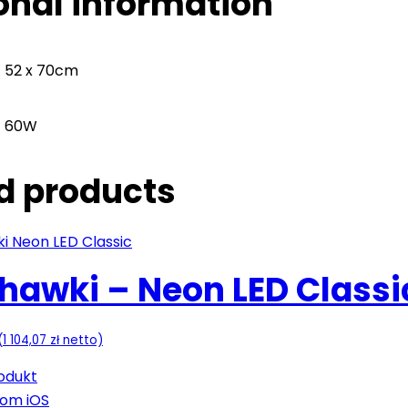
onal information
52 x 70cm
a
60W
d products
hawki – Neon LED Classi
(
1 104,07
zł
netto)
odukt