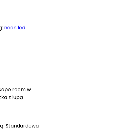
g:
neon led
scape room w
tka z lupą
ją. Standardowa