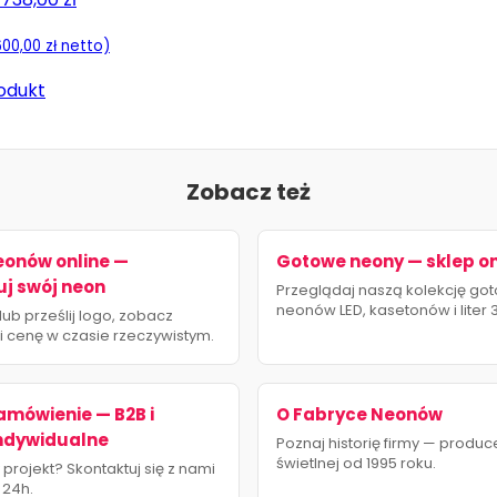
600,00
zł
netto)
odukt
Zobacz też
eonów online —
Gotowe neony — sklep on
uj swój neon
Przeglądaj naszą kolekcję go
neonów LED, kasetonów i liter 
lub prześlij logo, zobacz
 i cenę w czasie rzeczywistym.
amówienie — B2B i
O Fabryce Neonów
indywidualne
Poznaj historię firmy — produ
świetlnej od 1995 roku.
projekt? Skontaktuj się z nami
 24h.