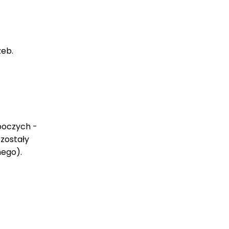
zeb.
oboczych -
 zostały
nego).