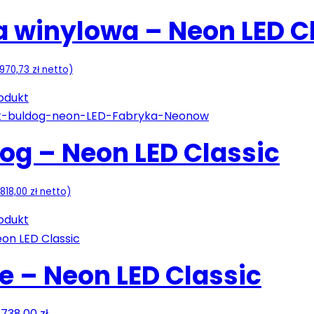
a winylowa – Neon LED C
970,73
zł
netto)
odukt
og – Neon LED Classic
818,00
zł
netto)
odukt
e – Neon LED Classic
–
738,00
zł