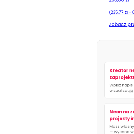
(
235,77
zł
-
Zobacz pr
Kreator n
zaprojekt
Wpisz napis 
wizualizację
Neon na z
projekty 
Masz własny 
— wycena w