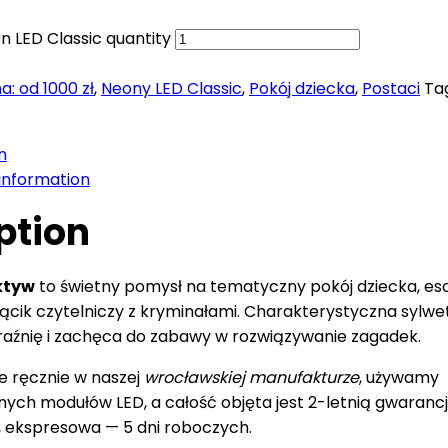
 LED Classic quantity
a: od 1000 zł
,
Neony LED Classic
,
Pokój dziecka
,
Postaci
Ta
n
 information
ption
ktyw
to świetny pomysł na tematyczny pokój dziecka, e
 kącik czytelniczy z kryminałami. Charakterystyczna sylwe
aźnię i zachęca do zabawy w rozwiązywanie zagadek.
e ręcznie w naszej
wrocławskiej manufakturze
, używamy
ych modułów LED, a całość objęta jest 2-letnią gwaranc
ni, ekspresowa — 5 dni roboczych.