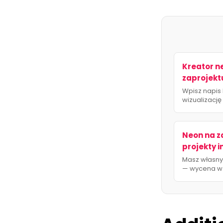
Kreator n
zaprojekt
Wpisz napis 
wizualizację
Neon na z
projekty 
Masz własny 
— wycena w