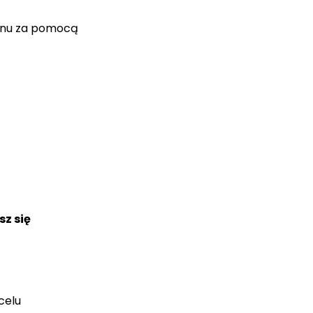
eonu za pomocą
sz się
celu