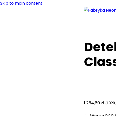
Skip to main content
Dete
Clas
1 254,60
zł
(
1 020
Wersja RGB