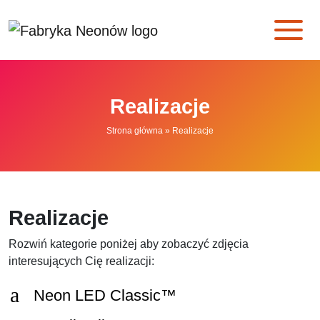
Skip to main content
Realizacje
Strona główna
»
Realizacje
Realizacje
Rozwiń kategorie poniżej aby zobaczyć zdjęcia
interesujących Cię realizacji:
a
Neon LED Classic™