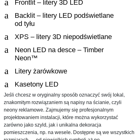
a
Frontlit – litery 3D LED
a
Backlit – litery LED podświetlane
od tyłu
a
XPS – litery 3D niepodświetlane
a
Neon LED na desce – Timber
Neon™
a
Litery żarówkowe
a
Kasetony LED
Jeśli chcesz w oryginalny sposób oznaczyć swój lokal,
znakomitym rozwiązaniem są napisy na ścianie, czyli
neony reklamowe. Zajmujemy się profesjonalnym
projektowaniem instalacji, które można wykorzystać
zarówno jako szyld, jak i unikalna dekoracja
pomieszczenia, np. na wesele. Dostępne są we wszystkich
rozmiarach — od niewielkich symboli aż po