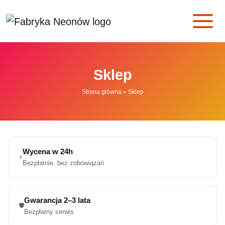
Skip to main content
Sklep
Strona główna
»
Sklep
Wycena w 24h
⚡
Bezpłatnie, bez zobowiązań
Gwarancja 2–3 lata
🛡️
Bezpłatny serwis