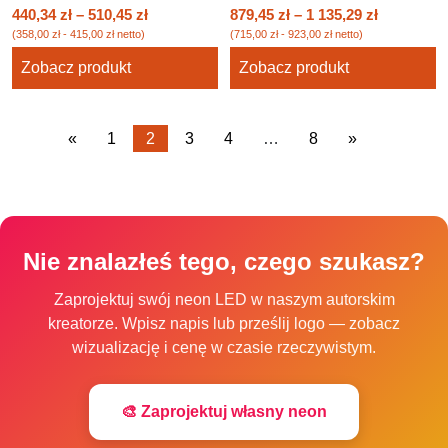
440,34
zł
–
510,45
zł
879,45
zł
–
1 135,29
zł
(
358,00
zł
-
415,00
zł
netto)
(
715,00
zł
-
923,00
zł
netto)
Zobacz produkt
Zobacz produkt
«
1
2
3
4
…
8
»
Nie znalazłeś tego, czego szukasz?
Zaprojektuj swój neon LED w naszym autorskim
kreatorze. Wpisz napis lub prześlij logo — zobacz
wizualizację i cenę w czasie rzeczywistym.
🎨 Zaprojektuj własny neon