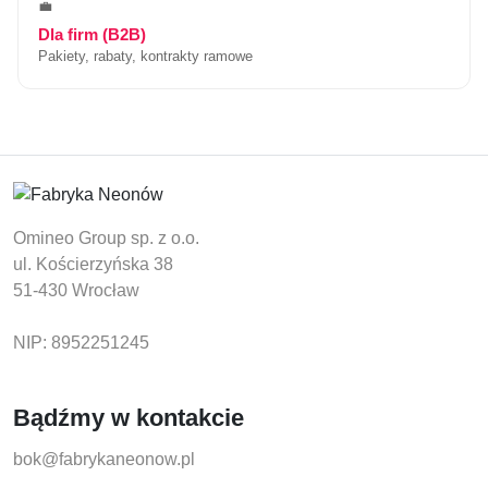
💼
Dla firm (B2B)
Pakiety, rabaty, kontrakty ramowe
Omineo Group sp. z o.o.
ul. Kościerzyńska 38
51-430 Wrocław
NIP: 8952251245
Bądźmy w kontakcie
bok@fabrykaneonow.pl