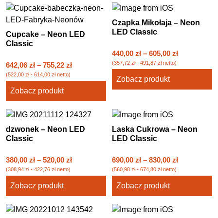
Czapka Mikołaja – Neon
LED Classic
Cupcake – Neon LED
Classic
440,00
zł
–
605,00
zł
(
357,72
zł
-
491,87
zł
netto)
642,06
zł
–
755,22
zł
(
522,00
zł
-
614,00
zł
netto)
Zobacz produkt
Zobacz produkt
dzwonek – Neon LED
Laska Cukrowa – Neon
Classic
LED Classic
380,00
zł
–
520,00
zł
690,00
zł
–
830,00
zł
(
308,94
zł
-
422,76
zł
netto)
(
560,98
zł
-
674,80
zł
netto)
Zobacz produkt
Zobacz produkt