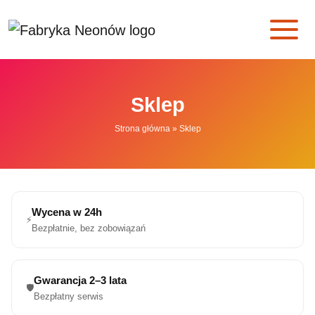
Skip to main content
Sklep
Strona główna
»
Sklep
Wycena w 24h
⚡
Bezpłatnie, bez zobowiązań
Gwarancja 2–3 lata
🛡️
Bezpłatny serwis