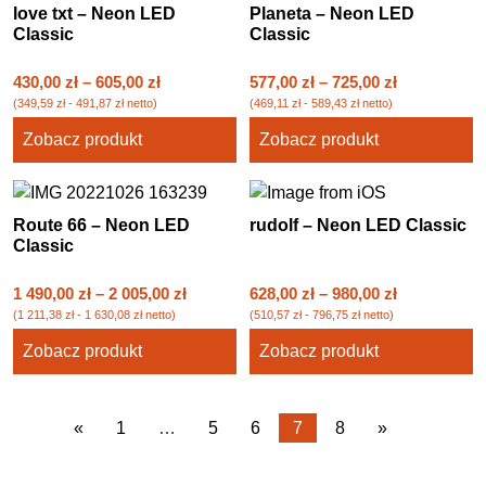
love txt – Neon LED
Planeta – Neon LED
Classic
Classic
430,00
zł
–
605,00
zł
577,00
zł
–
725,00
zł
(
349,59
zł
-
491,87
zł
netto)
(
469,11
zł
-
589,43
zł
netto)
Zobacz produkt
Zobacz produkt
Route 66 – Neon LED
rudolf – Neon LED Classic
Classic
1 490,00
zł
–
2 005,00
zł
628,00
zł
–
980,00
zł
(
1 211,38
zł
-
1 630,08
zł
netto)
(
510,57
zł
-
796,75
zł
netto)
Zobacz produkt
Zobacz produkt
«
1
…
5
6
7
8
»