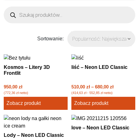
Wyszukiwarka
produktów
Sortowanie:
Kosmos – Litery 3D
liść – Neon LED Classic
Frontlit
950,00
zł
510,00
zł
–
680,00
zł
(
772,36
zł
netto)
(
414,63
zł
-
552,85
zł
netto)
Zobacz produkt
Zobacz produkt
love – Neon LED Classic
Lody – Neon LED Classic