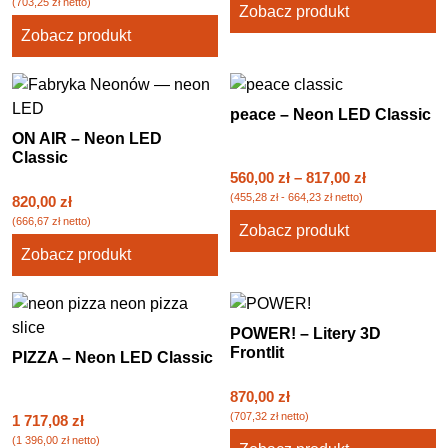
(
703,25
zł
netto)
Zobacz produkt
Zobacz produkt
peace – Neon LED Classic
ON AIR – Neon LED
Classic
560,00
zł
–
817,00
zł
(
455,28
zł
-
664,23
zł
netto)
820,00
zł
(
666,67
zł
netto)
Zobacz produkt
Zobacz produkt
POWER! – Litery 3D
Frontlit
PIZZA – Neon LED Classic
870,00
zł
(
707,32
zł
netto)
1 717,08
zł
(
1 396,00
zł
netto)