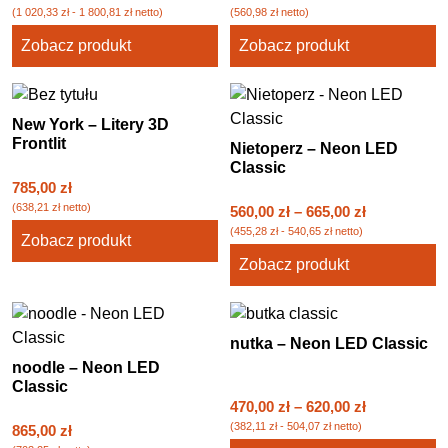
(
1 020,33
zł
-
1 800,81
zł
netto)
(
560,98
zł
netto)
Zobacz produkt
Zobacz produkt
New York – Litery 3D
Frontlit
Nietoperz – Neon LED
Classic
785,00
zł
(
638,21
zł
netto)
560,00
zł
–
665,00
zł
(
455,28
zł
-
540,65
zł
netto)
Zobacz produkt
Zobacz produkt
nutka – Neon LED Classic
noodle – Neon LED
Classic
470,00
zł
–
620,00
zł
(
382,11
zł
-
504,07
zł
netto)
865,00
zł