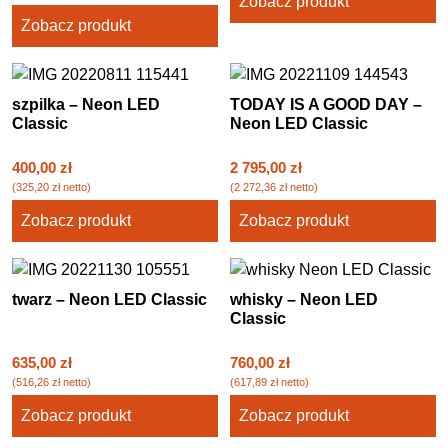
Zobacz produkt
Zobacz produkt
szpilka – Neon LED
TODAY IS A GOOD DAY –
Classic
Neon LED Classic
400,00
zł
2 795,00
zł
(
325,20
zł
netto)
(
2 272,36
zł
netto)
Zobacz produkt
Zobacz produkt
twarz – Neon LED Classic
whisky – Neon LED
Classic
635,00
zł
760,00
zł
(
516,26
zł
netto)
(
617,89
zł
netto)
Zobacz produkt
Zobacz produkt