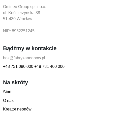
Omineo Group sp. z o.o.
ul. Kościerzyńska 38
51-430 Wrocław
NIP: 8952251245
Bądźmy w kontakcie
bok@fabrykaneonow.pl
+48 731 080 000
+48 731 460 000
Na skróty
Start
O nas
Kreator neonów