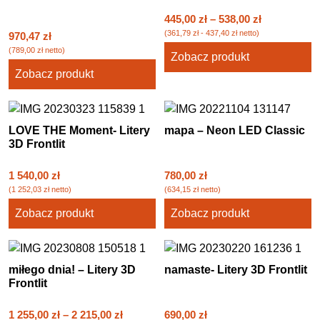
445,00
zł
–
538,00
zł
(
361,79
zł
-
437,40
zł
netto)
970,47
zł
(
789,00
zł
netto)
Zobacz produkt
Zobacz produkt
LOVE THE Moment- Litery
mapa – Neon LED Classic
3D Frontlit
1 540,00
zł
780,00
zł
(
1 252,03
zł
netto)
(
634,15
zł
netto)
Zobacz produkt
Zobacz produkt
miłego dnia! – Litery 3D
namaste- Litery 3D Frontlit
Frontlit
1 255,00
zł
–
2 215,00
zł
690,00
zł