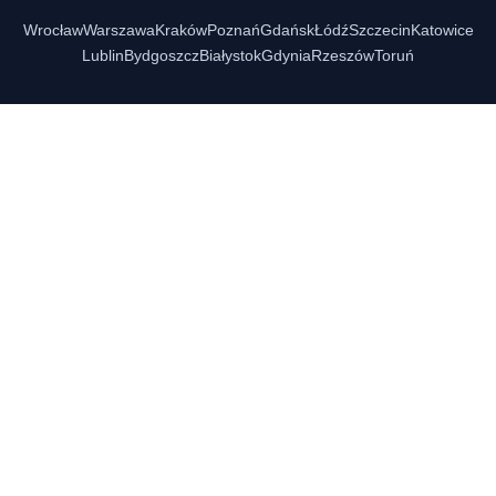
Wrocław
Warszawa
Kraków
Poznań
Gdańsk
Łódź
Szczecin
Katowice
Lublin
Bydgoszcz
Białystok
Gdynia
Rzeszów
Toruń